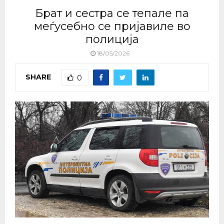
Брат и сестра се тепале па
меѓусебно се пријавиле во
полиција
18/05/2026
SHARE
0