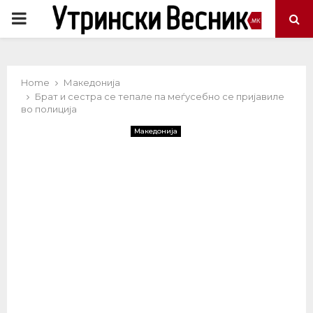
PRIMARY
MENU
Home
Македонија
Брат и сестра се тепале па меѓусебно се пријавиле
во полиција
Македонија