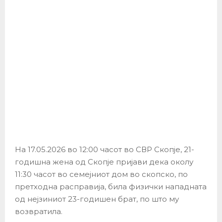
На 17.05.2026 во 12:00 часот во СВР Скопје, 21-
годишна жена од Скопје пријави дека околу
11:30 часот во семејниот дом во скопско, по
претходна расправија, била физички нападната
од нејзиниот 23-годишен брат, по што му
возвратила.