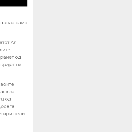
станаа само
атот Ал
алите
транет од
крајот на
своите
аск за
ец од
досега
етири цели