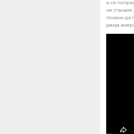
и се попри
не станале
покани да 
јавија аме