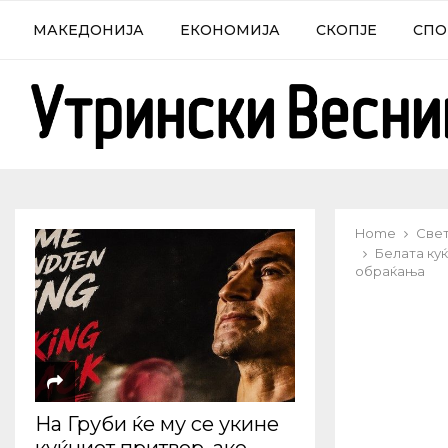
МАКЕДОНИЈА
ЕКОНОМИЈА
СКОПЈЕ
СПО
Home
Све
Белата ку
обраќања
На Груби ќе му се укине