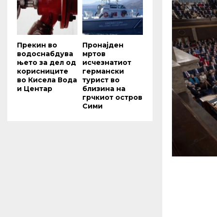
Прекин во
Пронајден
водоснабдува
мртов
њето за дел од
исчезнатиот
корисниците
германски
во Кисела Вода
турист во
и Центар
близина на
грчкиот остров
Сими