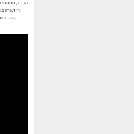
теници дека
едател ги
емоции,