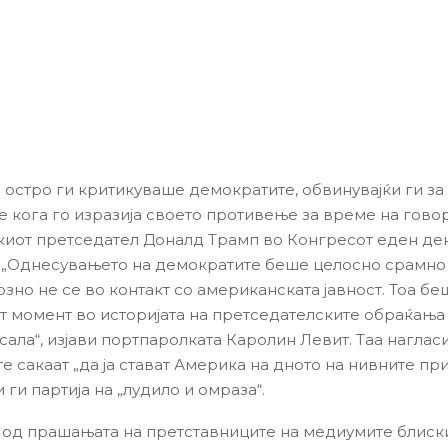
а остро ги критикуваше демократите, обвинувајќи ги за
 кога го изразија своето противење за време на гово
иот претседател Доналд Трамп во Конгресот еден де
 „Однесувањето на демократите беше целосно срамно
зно не се во контакт со американската јавност. Тоа бе
т момент во историјата на претседателските обраќања 
сала“, изјави портпаролката Каролин Левит. Таа наглас
 сакаат „да ја стават Америка на дното на нивните при
 ги партија на „лудило и омраза“.
 од прашањата на претставниците на медиумите блиск