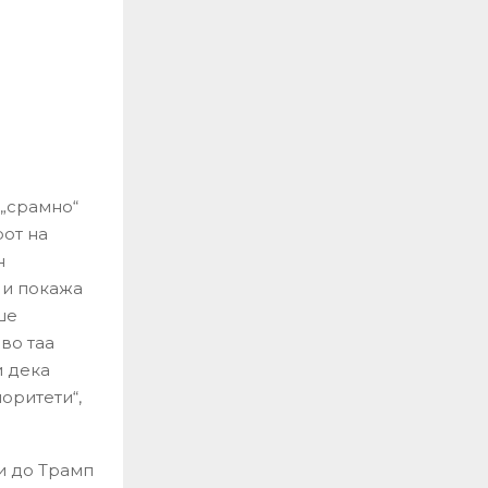
 „срамно“
рот на
н
 и покажа
ше
во таа
и дека
оритети“,
и до Трамп