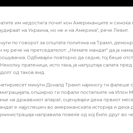
атите им недостига почит кон Американците и синоќа 
аудираат на Украина, но не и на Америка“, рече Левит.
нути по говорот за општата политика на Трамп, демокр
и му рече на претседателот: „Немате мандат“ да ја нам
трошувачка. Одбивајќи повторно да седне, тој беше отс
Неколку пратеници, исто така, ја напуштија салата пред 
јдолг од таков вид.
 четириесет минути Доналд Трамп најмногу ги фалеше 
имиграцијата, опширно ги пофали постапките на Илон М
е на државниот апарат, оценувајќи дека првиот мес
андат е најуспешен во американската историја и дека 
дминистрација направила повеќе од кој било друг во ч