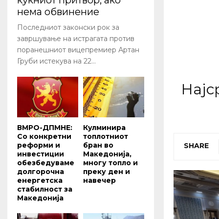
куќниот притвор, ако
нема обвинение
Последниот законски рок за
завршување на истрагата против
поранешниот вицепремиер Артан
Груби истекува на 22...
Најс
ВМРО-ДПМНЕ:
Кулминира
Со конкретни
топлотниот
реформи и
бран во
SHARE
инвестиции
Македонија,
обезбедуваме
многу топло и
долгорочна
преку ден и
енергетска
навечер
стабилност за
Македонија