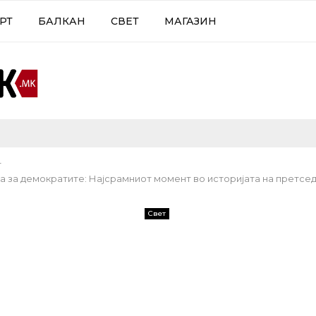
РТ
БАЛКАН
СВЕТ
МАГАЗИН
т
ќа за демократите: Најсрамниот момент во историјата на претсе
Свет