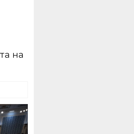
:
та на
а