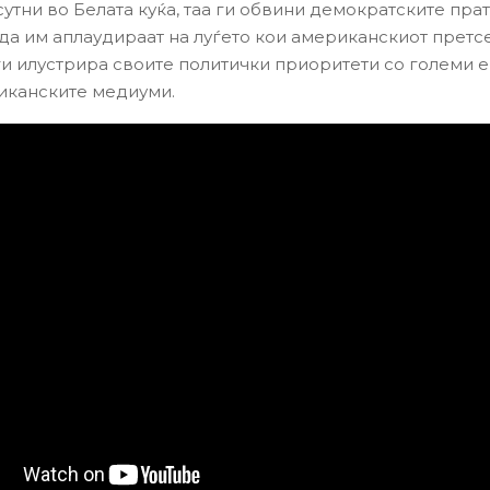
сутни во Белата куќа, таа ги обвини демократските пра
 да им аплаудираат на луѓето кои американскиот претс
ги илустрира своите политички приоритети со големи 
риканските медиуми.