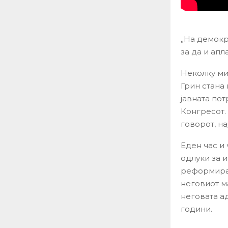
„На демокр
за да и апл
Неколку ми
Грин стана 
јавната по
Конгресот. 
говорот, на
Еден час и
одлуки за 
реформирањ
неговиот м
неговата а
години.