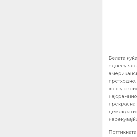
Белата куќ
однесување
американск
претходно.
колку серио
најсрамнио
прекрасна 
демократите
нарекувајќи
Поттикната