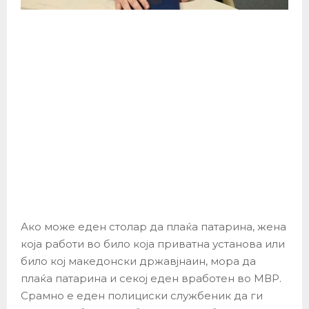
Ако може еден столар да плаќа патарина, жена
која работи во било која приватна установа или
било кој македонски државјнаин, мора да
плаќа патарина и секој еден вработен во МВР.
Срамно е еден полициски службеник да ги