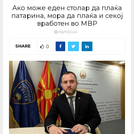
Ако може еден столар да плаќа
патарина, мора да плаќа и секој
вработен во МВР
06/11/2024
SHARE
0