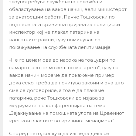
злоупотребува службената положба и
обвластувања на ваков начин, вели министерот
за внатрешни работи, Панче Тошковски по
поднесената кривична пријава за полициски
инспектор кој не плаќал патарина на
наплатните рампи, туку поминувал со
покажување на службената легитимација.
-Не го ценам ова во насока на тоа „удри по
самарот, ако не можеш по магарето“, туку на
ваков начин мораме да покажеме пример
дека секој треба да почитува закони и она што
сме се договориле, а тоа е да плаќаме
патарина, рече Тошковски во изјава за
медиумите, по конференцијата на тема
„Зајакнување на помошната улога на Црвениот
крст кон властите во кризниот менаџмент“.
Според него, колку и да изгледа дека се