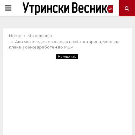
PRIMARY
MENU
Home
Македонија
Ако може еден столар да плаќа патарина, мора да
плаќа и секој вработен во МВР
Македонија