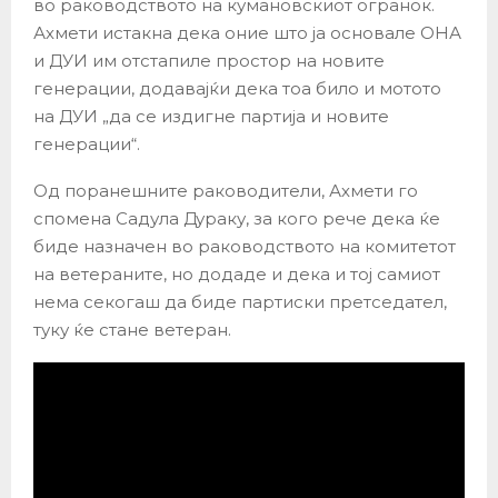
во раководството на кумановскиот огранок.
Ахмети истакна дека оние што ја основале ОНА
и ДУИ им отстапиле простор на новите
генерации, додавајќи дека тоа било и мотото
на ДУИ „да се издигне партија и новите
генерации“.
Од поранешните раководители, Ахмети го
спомена Садула Дураку, за кого рече дека ќе
биде назначен во раководството на комитетот
на ветераните, но додаде и дека и тој самиот
нема секогаш да биде партиски претседател,
туку ќе стане ветеран.