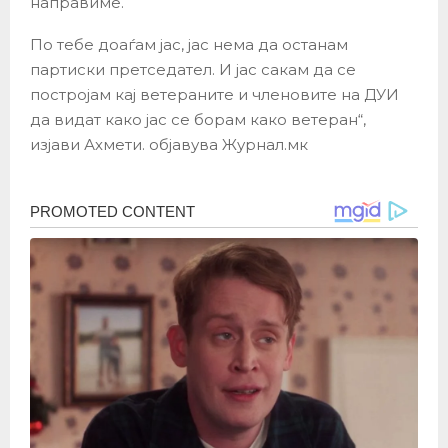
направиме.
По тебе доаѓам јас, јас нема да останам
партиски претседател. И јас сакам да се
постројам кај ветераните и членовите на ДУИ
да видат како јас се борам како ветеран“,
изјави Ахмети. објавува Журнал.мк