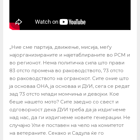
„Ние сме партија, движење, мисија, меѓу
најорганизираните и најетаблираните во РСМ и
во регионот. Нема политичка сила што прави
83 отсто промена во раководството, 73 отсто
во раководството на огранокот. Сите оние што
ја основаа ОНА, ја основаа и ДУИ, сега се редат
зад 73 отсто млади момчиња и девојки. Кое
беше нашето мото? Сите заедно со свест и
одговорност дека ДУИ треба да ја издигнеме
над нас, да ги издигнеме новите генерации. Не
случајно Ули е поставен на чело на комитетот
на ветераните. Секако и Садула ќе го