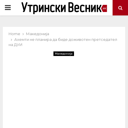
PRIMARY
MENU
Home
Македонија
Ахемти не планира да биде доживотен претседател
на ДУИ
Македонија