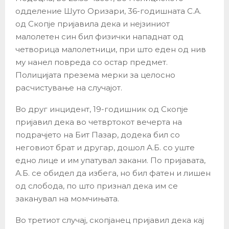
одделение Шуто Оризари, 36-годишната С.А.
од Скопје пријавила дека и нејзиниот
малолетен син бил физички нападнат од
четворица малолетници, при што еден од нив
му нанел повреда со остар предмет.
Полицијата презема мерки за целосно
расчистување на случајот.
Во друг инцидент, 19-годишник од Скопје
пријавил дека во четвртокот вечерта на
подрачјето на Бит Пазар, додека бил со
неговиот брат и другар, дошол А.Б. со уште
едно лице и им упатувал закани. По пријавата,
А.Б. се обидел да избега, но бил фатен и лишен
од слобода, по што признал дека им се
заканувал на момчињата.
Во третиот случај, скопјанец пријавил дека кај