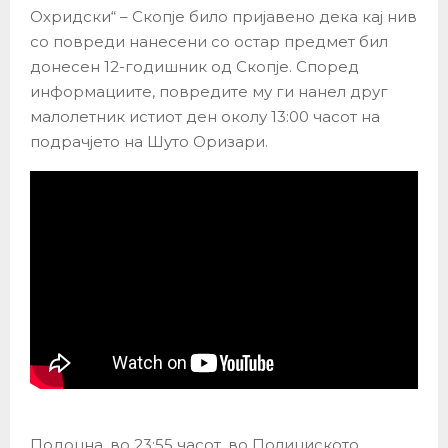
Охридски“ – Скопје било пријавено дека кај нив
со повреди нанесени со остар предмет бил
донесен 12-годишник од Скопје. Според
информациите, повредите му ги нанел друг
малолетник истиот ден околу 13:00 часот на
подрачјето на Шуто Оризари.
Подоцна, во 23:55 часот, во Полициското