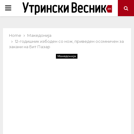
PRIMARY
MENU
Home
Македонија
12-годишник избоден со нож, приведен осомничен за
закани на Бит Пазар
Македонија