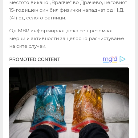
местото викано „Врапче“ во Драчево, неговиот
15-годишен син бил физички нападнат од Н.Д.
(41) од селото Батинци.
Од МВР информираат дека се преземаат
мерки и активности за целосно расчистување
на сите случаи.