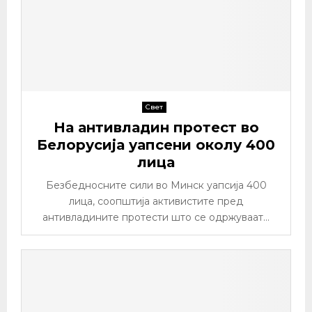
Свет
На антивладин протест во
Белорусија уапсени околу 400
лица
Безбедносните сили во Минск уапсија 400
лица, соопштија активистите пред
антивладините протести што се одржуваат...