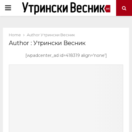
PRIMARY
MENU
Home
Author
Утрински Весник
Author :
Утрински Весник
[wpadcenter_ad id=418319 align='none']