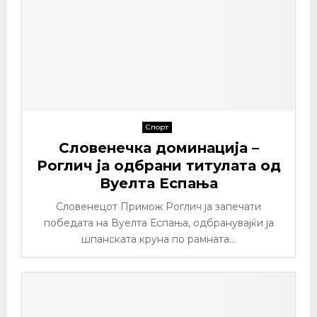
Спорт
Словенечка доминација –
Роглич ја одбрани титулата од
Вуелта Еспања
Словенецот Примож Роглич ја запечати
победата на Вуелта Еспања, одбранувајќи ја
шпанската круна по рамната...