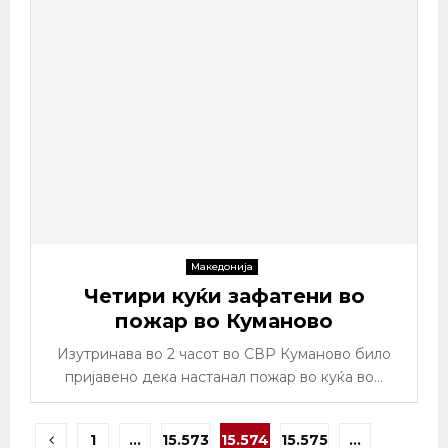
Македонија
Четири куќи зафатени во
пожар во Куманово
Изутринава во 2 часот во СВР Куманово било
пријавено дека настанал пожар во куќа во...
Posts
1
…
15.573
15.574
15.575
…