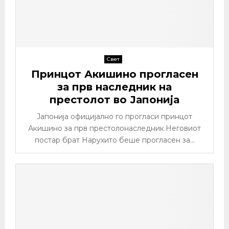
Свет
Принцот Акишино прогласен
за прв наследник на
престолот во Јапонија
Јапонија официјално го прогласи принцот
Акишино за прв престолонаследник.Неговиот
постар брат Нарухито беше прогласен за...