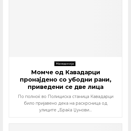
Македонија
Момче од Кавадарци
пронајдено со убодни рани,
приведени се две лица
По полноќ во Полициска станица Кавадарци
било пријавено дека на раскрсница од
улиците „Браќа Џунови...